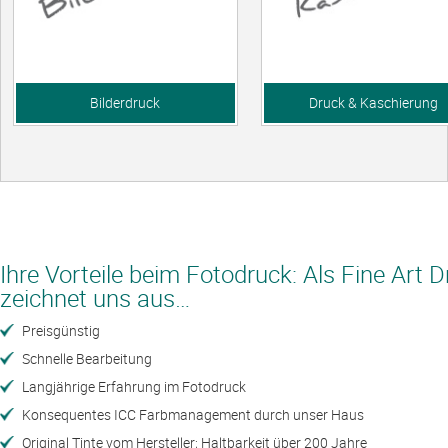
Warengruppe anzeigen
Bilderdruck
Warengruppe anzeigen
Druck & Kaschierung
Ihre Vorteile beim Fotodruck: Als Fine Art D
zeichnet uns aus…
Preisgünstig
Schnelle Bearbeitung
Langjährige Erfahrung im Fotodruck
Konsequentes ICC Farbmanagement durch unser Haus
Original Tinte vom Hersteller; Haltbarkeit über 200 Jahre